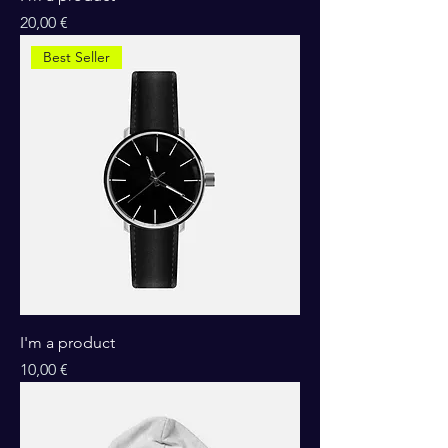
Цена
20,00 €
Best Seller
I'm a product
Цена
10,00 €