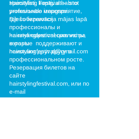
Hairstyling Festival — это
speciālisti, kopīgi atbalstot
уникальное мероприятие,
profesionālo izaugsmi.
где собираются
Biļešu rezervācija mājas lapā
профессионалы и
начинающие специалисты,
hairstylingfestival.com vai pa
которые поддерживают и
e-pastu
помогают друг другу в
hairstylingfestival@gmail.com
профессиональном росте.
Резервация билетов на
сайте
hairstylingfestival.com
, или по
e-mail
hairstylingfestival@gmail.com
Hairstyling Academy EE
programma
Hairstyling Academy LT